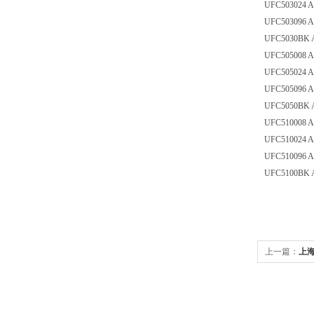
UFC503024 Ami
UFC503096 Ami
UFC5030BK Ami
UFC505008 Ami
UFC505024 Ami
UFC505096 Ami
UFC5050BK Ami
UFC510008 Ami
UFC510024 Ami
UFC510096 Ami
UFC5100BK Ami
上一篇：
上海
膜142mm 0.2