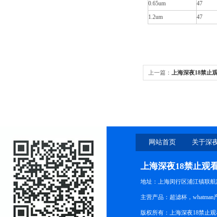
0.65um
47
1.2um
47
上一篇：
上海深夜18禁止观
16541-K Minisart-PE
网站首页
关于深夜
观
上海深夜18禁止观
地址：上海闵行区浦江镇联航路
主营产品：超滤杯，whatman产品
版权所有：上海深夜18禁止观